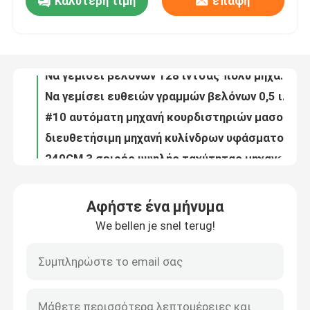
Καλύτερη τιμή
επαφή
300m/h Αλυσίδα ράψιμο Ηλεκτρονικός Μηχανισμός υψηλής ταχύτητας για στρώματα
Να γεμίσει βελόνων 128 ίντσας πολυ μηχανή κεντητικής για το πάπλωμα/το κάλυμμα
Εμφάνιση VR
Να γεμίσει ευθειών γραμμών βελόνων 0,5 ιντσών πολυ μηχανή για τα σακάκια
#10 αυτόματη μηχανή κουρδιστηριών μασουριών σαϊτών για να γεμίσει σαϊτών τη μηχανή
Σχετικά με εμάς
διευθετήσιμη μηχανή κυλίνδρων υφάσματος ταχύτητας 3.2m για το εργοστάσιο ενδυμάτων
240CM 3 σειρές υψηλής ταχύτητας μηχανοκίνητη βιομηχανική εμπορική μηχανή κουβέρτας για κουβέρτες
Επισκεψή εργοστασίου
Πολυ λειτουργική αυτοματοποιημένη να γεμίσει σερβο μηχανή υψηλής ταχύτητας μηχανών
#14/να γεμίσει βελόνων υποστηριγμάτων #16/#19 Groz μέρη μηχανών
Να γεμίσει βελονιών αλυσίδων βελόνων Beckert Groz ράβοντας μέρη μηχανών
Έλεγχος Ποιότητας
Διευθετήσιμη 250CM εγχώρια υφαντική κυλώντας μηχανή ταχύτητας
Αφήστε ένα μήνυμα
200w 15m/min 160CM βιομηχανική κυλώντας μηχανή υφάσματος
Επικοινωνήστε μαζί μας
We bellen je snel terug!
128 ίντσα - κεντητική υψηλής ταχύτητας και να γεμίσει μηχανή για το στρωσίδι
2500RPM ενιαία επικεφαλής καθοδηγημένη υπολογιστής να γεμίσει μηχανή
Ειδήσεις
64 να γεμίσει κεντητικής ίντσας βιομηχανική μηχανή για το ύφασμα ταπετσαριών
Χαμηλή δονή 96 ιντσών Εμπορικό Quilting Machine Για Comforter
Υποθέσεις