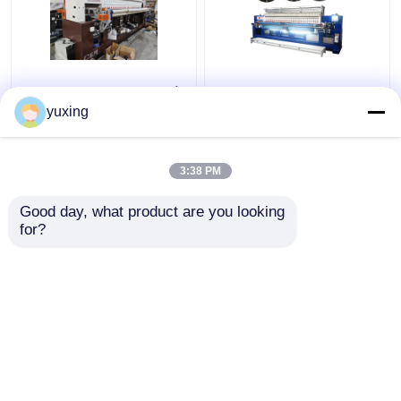
128 ίντσα - κεντητική
1200RPM 33 να
υψηλής ταχύτητας και
γεμίσει κεφαλιών
yuxing
να γεμίσει μηχανή για
αυτόματη
το στρωσίδι
αυτοματοποιημένη
μηχανή κεντητικής
3:38 PM
Καλύτερη τιμή
Καλύτερη τιμή
Good day, what product are you looking 
for?
επαφή
επαφή
Δείτε περισσότερων
Αρχική Σελίδα
Περίπου εμείς
επαφή
Desktop Site
Sitemap
Πολιτική Απορρήτου