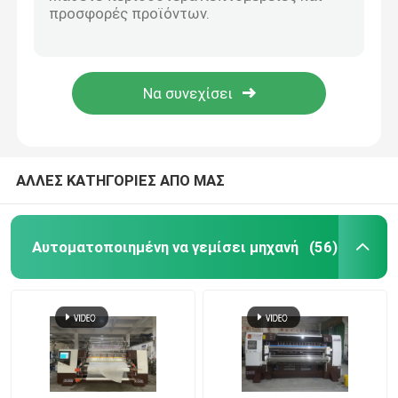
Υψηλή να γεμίσει να γεμίσει βελόνων ταχύτητας 2500RPM ενιαία μηχανή
Αυτόματη ανεφοδιάζοντας σε καύσιμα να γεμίσει 128 ίντσας 1200RPM Multineedle μηχανή
Ζητήστε Προσφορά
1000r/min πολυ βελόνα 3m παρηγορητής που κατασκευάζει τη μηχανή
Αυτοματοποιημένη να γεμίσει βελονιών κλειδαριών μηχανή με το ρουλεμάν της Ιαπωνίας
Αυτοματοποιημένη να γεμίσει μηχανή
82 γενικό πάπλωμα ίντσας που κατασκευάζει τη μηχανή με την τέμνουσα συσκευή ακρών
πολυ να γεμίσει βελόνων μηχανή
ΑΛΛΕΣ ΚΑΤΗΓΟΡΙΕΣ ΑΠΟ ΜΑΣ
Βιομηχανική να γεμίσει μηχανή
Αυτοματοποιημένη να γεμίσει μηχανή
(56)
Να γεμίσει υψηλής ταχύτητας μηχανή
γεμίζοντας μηχανή κεντητικής
Στρώμα που κατασκευάζει τη μηχανή