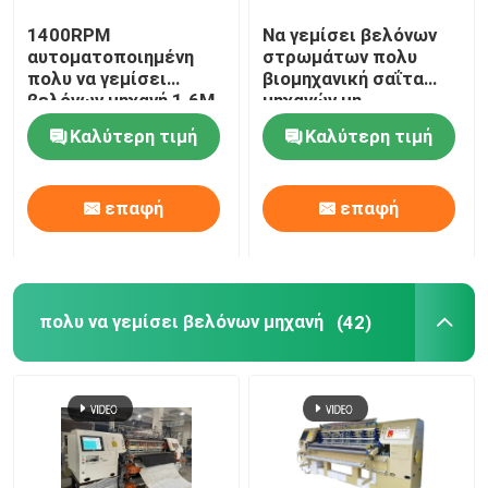
1400RPM
Να γεμίσει βελόνων
πάπλωμα που κατασκευάζει τη μηχανή
αυτοματοποιημένη
στρωμάτων πολυ
πολυ να γεμίσει
βιομηχανική σαΐτα
βελόνων μηχανή 1.6M
μηχανών μη
να γεμίσει βελονιών κλειδαριών μηχανή
σαΐτα ενδυμάτων
αυτοματοποιημένη
Καλύτερη τιμή
Καλύτερη τιμή
να γεμίσει βελονιών αλυσίδων μηχανή
επαφή
επαφή
Ενιαία να γεμίσει βελόνων μηχανή
πολυ να γεμίσει βελόνων μηχανή
(42)
Υφαντική τέμνουσα μηχανή
κυλώντας μηχανή υφάσματος
να γεμίσει μέρη μηχανών