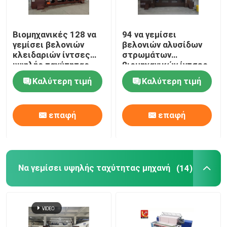
Βιομηχανικές 128 να
94 να γεμίσει
γεμίσει βελονιών
βελονιών αλυσίδων
κλειδαριών ίντσες
στρωμάτων
υψηλής ταχύτητας
βιομηχανικών ίντσες
μηχανών
μηχανών
Καλύτερη τιμή
Καλύτερη τιμή
αυτοματοποιημένης
αυτοματοποιημένων
επαφή
επαφή
Να γεμίσει υψηλής ταχύτητας μηχανή
(14)