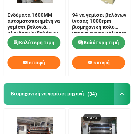
Ενδύματα 1600MM
94 να γεμίσει βελόνων
αυτοματοποιημένη να
ίντσας 1000rpm
γεμίσει βελονιά
βιομηχανική πολυ
κλειδαριών βελόνων
μηχανή για το κάλυμμα
μηχανών πολυ
Καλύτερη τιμή
Καλύτερη τιμή
επαφή
επαφή
Βιομηχανική να γεμίσει μηχανή
(34)