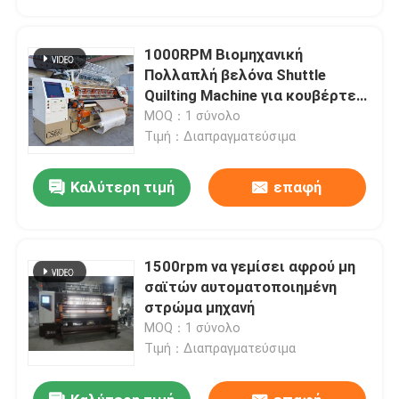
1000RPM Βιομηχανική
Πολλαπλή βελόνα Shuttle
Quilting Machine για κουβέρτες
και ενδύματα
MOQ：1 σύνολο
Τιμή：Διαπραγματεύσιμα
Καλύτερη τιμή
επαφή
1500rpm να γεμίσει αφρού μη
Σπίτι
σαϊτών αυτοματοποιημένη
στρώμα μηχανή
MOQ：1 σύνολο
Προϊόντα
Τιμή：Διαπραγματεύσιμα
Βίντεο