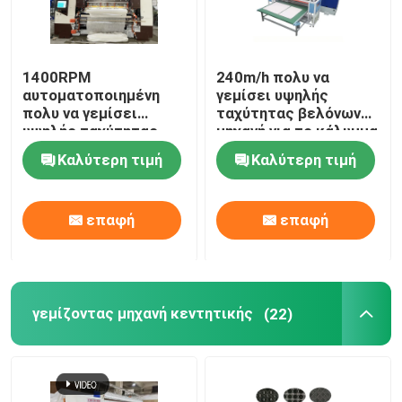
1400RPM
240m/h πολυ να
αυτοματοποιημένη
γεμίσει υψηλής
πολυ να γεμίσει
ταχύτητας βελόνων
υψηλής ταχύτητας
μηχανή για το κάλυμμα
βελόνων μηχανή για τα
Καλύτερη τιμή
Καλύτερη τιμή
σακάκια
επαφή
επαφή
γεμίζοντας μηχανή κεντητικής
(22)