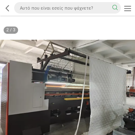
2
/
3