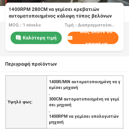
1400RPM 280CM να γεμίσει κρεβατιών
αυτοματοποιημένος κάλυψη τύπος βελόνων
μηχανών πολυ
MOQ：1 σύνολο
Τιμή：Διαπραγματεύσιμα
Μας ελάτε σε
Καλύτερη τιμή
επαφή με
Περιγραφή προϊόντων
1400R/MIN αυτοματοποιημένη να γ
εμίσει μηχανή
,
300CM αυτοματοποιημένη να γεμί
Υψηλό φως:
σει μηχανή
,
1400RPM να γεμίσει υπολογιστών
μηχανή