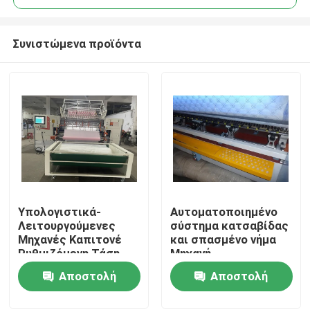
Συνιστώμενα προϊόντα
Υπολογιστικά-
Αυτοματοποιημένο
Σπίτι
Λειτουργούμενες
σύστημα κατσαβίδας
Μηχανές Καπιτονέ
και σπασμένο νήμα
Ρυθμιζόμενη Τάση
Μηχανή
Προϊόντα
Νήματος για Συνεπή
αυτοαποστολής
Αποστολή
Αποστολή
και Επαγγελματικά
Υπολογιστική μηχανή
Αποτελέσματα
για την κατσαβίδωση
ερώτησης
ερώτησης
Βίντεο