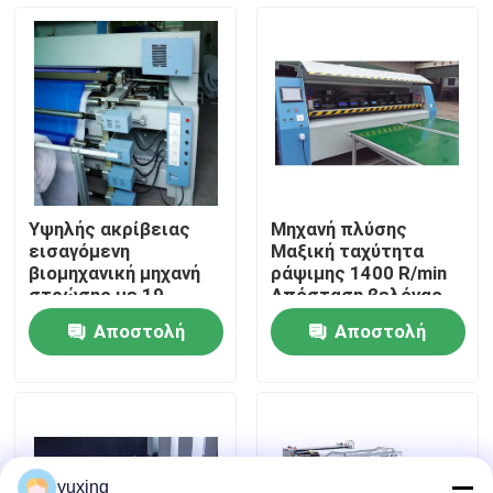
Εμφάνιση VR
Σχετικά με εμάς
Επισκεψή εργοστασίου
Υψηλής ακρίβειας
Μηχανή πλύσης
εισαγόμενη
Μαξική ταχύτητα
Έλεγχος Ποιότητας
βιομηχανική μηχανή
ράψιμης 1400 R/min
στρώσης με 19
Απόσταση βελόνας
βελόνες και 1
25,4 mm για
Αποστολή
Αποστολή
επαγγελματική
Επικοινωνήστε μαζί μας
πλύση
ερώτησης
ερώτησης
Ειδήσεις
Υποθέσεις
yuxing