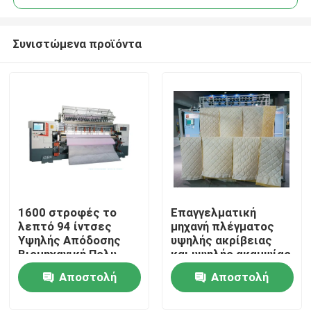
Συνιστώμενα προϊόντα
1600 στροφές το
Επαγγελματική
Σπίτι
λεπτό 94 ίντσες
μηχανή πλέγματος
Υψηλής Απόδοσης
υψηλής ακρίβειας
Βιομηχανική Πολυ-
και υψηλής ακαμψίας
Προϊόντα
Νύκλα Quilter με
με εισαγόμενη ράβδο
Αποστολή
Αποστολή
αυτόματο σύστημα
βίδας
λίπανσης
ερώτησης
ερώτησης
Βίντεο