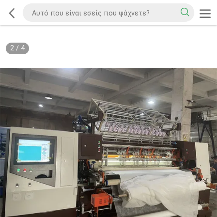
2
/
4