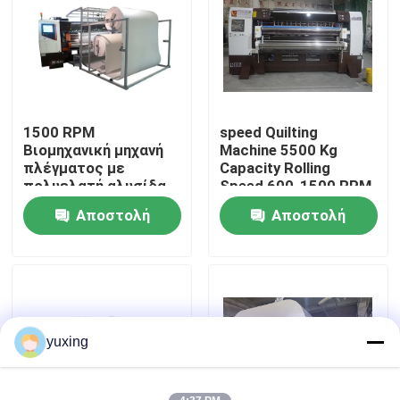
Εμφάνιση VR
Σχετικά με εμάς
1500 RPM
speed Quilting
Βιομηχανική μηχανή
Machine 5500 Kg
Επισκεψή εργοστασίου
πλέγματος με
Capacity Rolling
πολυελατή αλυσίδα
Speed 600-1500 RPM
για στρώματα
for speed Quilting
Αποστολή
Αποστολή
Έλεγχος Ποιότητας
Production and
Efficiency
ερώτησης
ερώτησης
Επικοινωνήστε μαζί μας
Ειδήσεις
yuxing
Υποθέσεις