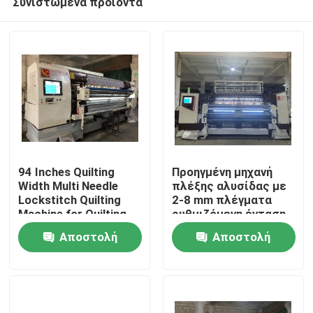
Συνιστώμενα προϊόντα
94 Inches Quilting
Προηγμένη μηχανή
Width Multi Needle
πλέξης αλυσίδας με
Lockstitch Quilting
2-8 mm πλέγματα
Machine for Quilting
ρυθμιζόμενη ένταση
Σπίτι
Solutions
νήματος και
Αποστολή
Αποστολή
λειτουργία
αυτόματης διακοπής
Προϊόντα
ερώτησης
ερώτησης
Βίντεο