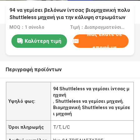
94 να γεμίσει βελόνων ίντσας βιομηχανική πολυ
Shuttleless μηχανή για την κάλυψη στρωμάτων
MOQ：1 σύνολο
Τιμή：Διαπραγματεύσιμα
Μας ελάτε σε
Καλύτερη τιμή
επαφή με
Περιγραφή προϊόντων
94 Shuttleless να γεμίσει ίντσας μ
ηχανή
Υψηλό φως:
,
Shuttleless να γεμίσει μηχανή
,
Βιομηχανική Shuttleless να γεμίσε
ι μηχανή
Όροι πληρωμής
T/T, L/C