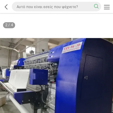
2
/
4