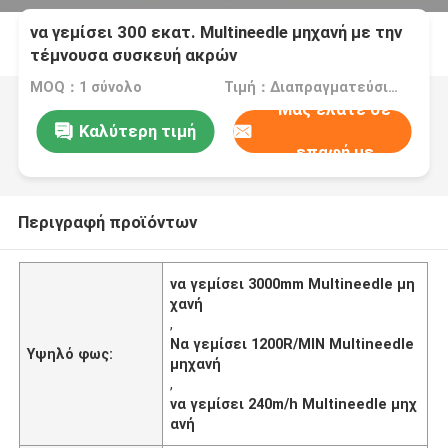
να γεμίσει 300 εκατ. Multineedle μηχανή με την
τέμνουσα συσκευή ακρών
MOQ：1 σύνολο
Τιμή：Διαπραγματεύσιμα
Μας ελάτε σε
Καλύτερη τιμή
επαφή με
Περιγραφή προϊόντων
να γεμίσει 3000mm Multineedle μη
χανή
,
Να γεμίσει 1200R/MIN Multineedle
Υψηλό φως:
μηχανή
,
να γεμίσει 240m/h Multineedle μηχ
ανή