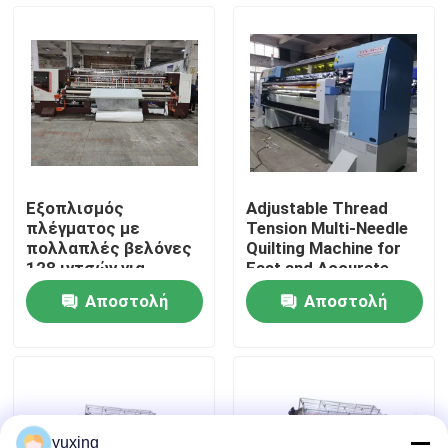
Εμφάνιση VR
Σχετικά με εμάς
Επισκεψή εργοστασίου
Εξοπλισμός
Adjustable Thread
πλέγματος με
Tension Multi-Needle
Έλεγχος Ποιότητας
πολλαπλές βελόνες
Quilting Machine for
128 ιντσών για
Fast and Accurate
προϊόντα κρεβατιού
Quilting
Αποστολή
Αποστολή
με ταχύτητα 1400
Επικοινωνήστε μαζί μας
στροφών ανά λεπτό
ερώτησης
ερώτησης
Ειδήσεις
Υποθέσεις
yuxing