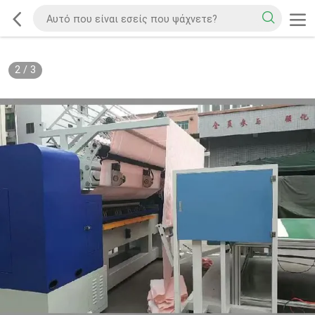
2
/
3