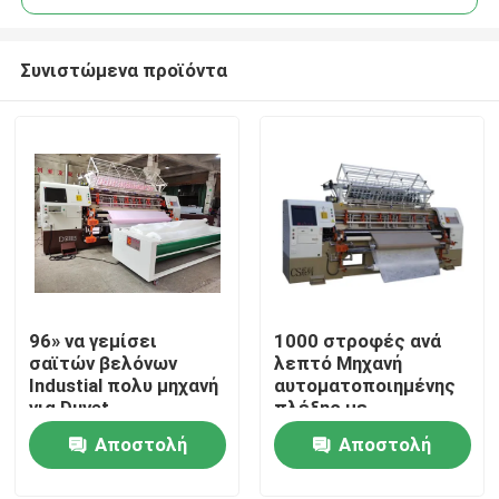
Συνιστώμενα προϊόντα
96» να γεμίσει
1000 στροφές ανά
Σπίτι
σαϊτών βελόνων
λεπτό Μηχανή
Industial πολυ μηχανή
αυτοματοποιημένης
για Duvet
πλέξης με
Προϊόντα
πολλαπλές βελόνες
Αποστολή
Αποστολή
για την παραγωγή
επένδυσης
ερώτησης
ερώτησης
Βίντεο