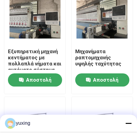
Εμφάνιση VR
Σχετικά με εμάς
Εξυπηρετική μηχανή
Μηχανήματα
Επισκεψή εργοστασίου
κεντήματος με
ραπτομηχανής
πολλαπλά νήματα και
υψηλής ταχύτητας
αυτόματο σύστημα
Έλεγχος Ποιότητας
bobbin
Αποστολή
Αποστολή
ερώτησης
ερώτησης
Επικοινωνήστε μαζί μας
Ειδήσεις
yuxing
Υποθέσεις