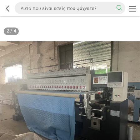
2
/
4