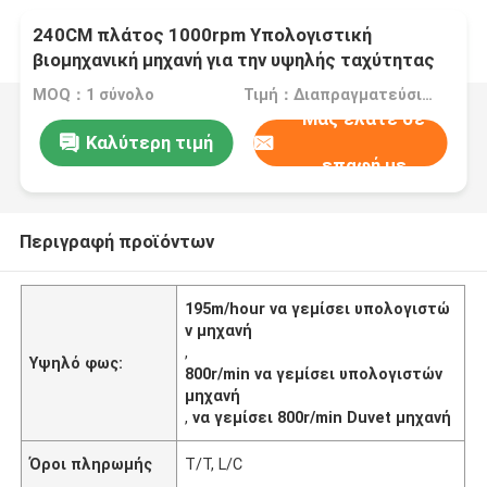
240CM πλάτος 1000rpm Υπολογιστική
βιομηχανική μηχανή για την υψηλής ταχύτητας
παραγωγή κουβέρτας
MOQ：1 σύνολο
Τιμή：Διαπραγματεύσιμα
Μας ελάτε σε
Καλύτερη τιμή
επαφή με
Περιγραφή προϊόντων
195m/hour να γεμίσει υπολογιστώ
ν μηχανή
,
Υψηλό φως:
800r/min να γεμίσει υπολογιστών
μηχανή
,
να γεμίσει 800r/min Duvet μηχανή
Όροι πληρωμής
T/T, L/C