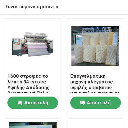
Συνιστώμενα προϊόντα
1600 στροφές το
Επαγγελματική
λεπτό 94 ίντσες
μηχανή πλέγματος
Υψηλής Απόδοσης
υψηλής ακρίβειας
Σπίτι
Βιομηχανική Πολυ-
και υψηλής ακαμψίας
Νύκλα Quilter με
με εισαγόμενη ράβδο
Αποστολή
Αποστολή
αυτόματο σύστημα
βίδας
Προϊόντα
λίπανσης
ερώτησης
ερώτησης
Βίντεο