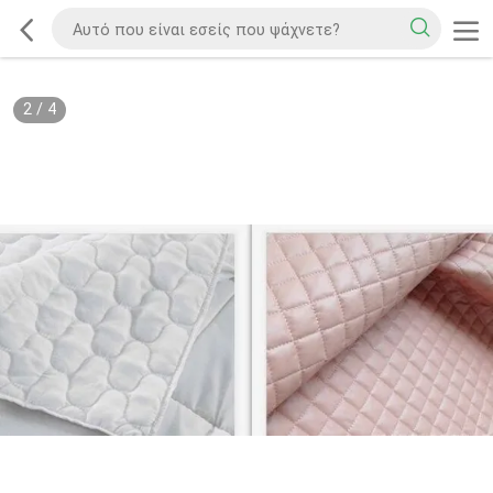
2
/
4