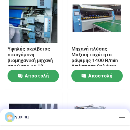
Εμφάνιση VR
Σχετικά με εμάς
Υψηλής ακρίβειας
Μηχανή πλύσης
Επισκεψή εργοστασίου
εισαγόμενη
Μαξική ταχύτητα
βιομηχανική μηχανή
ράψιμης 1400 R/min
στρώσης με 19
Απόσταση βελόνας
Έλεγχος Ποιότητας
βελόνες και 1
25,4 mm για
Αποστολή
Αποστολή
επαγγελματική
πλύση
ερώτησης
ερώτησης
Επικοινωνήστε μαζί μας
Ειδήσεις
yuxing
Υποθέσεις