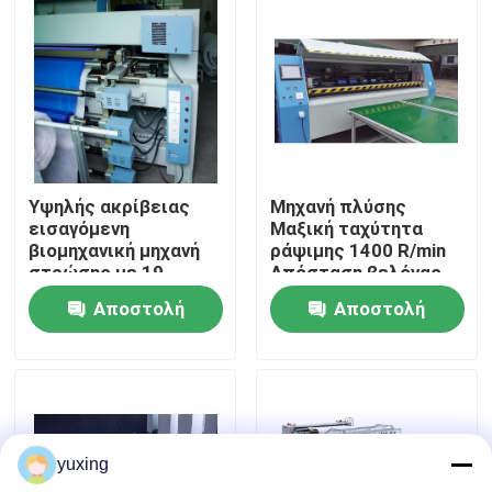
Εμφάνιση VR
Σχετικά με εμάς
Επισκεψή εργοστασίου
Υψηλής ακρίβειας
Μηχανή πλύσης
εισαγόμενη
Μαξική ταχύτητα
βιομηχανική μηχανή
ράψιμης 1400 R/min
Έλεγχος Ποιότητας
στρώσης με 19
Απόσταση βελόνας
βελόνες και 1
25,4 mm για
Αποστολή
Αποστολή
επαγγελματική
πλύση
Επικοινωνήστε μαζί μας
ερώτησης
ερώτησης
Ειδήσεις
yuxing
Υποθέσεις