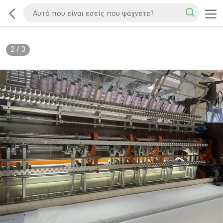
2
/
3