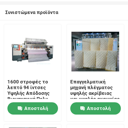
Συνιστώμενα προϊόντα
1600 στροφές το
Επαγγελματική
λεπτό 94 ίντσες
μηχανή πλέγματος
Σπίτι
Υψηλής Απόδοσης
υψηλής ακρίβειας
Βιομηχανική Πολυ-
και υψηλής ακαμψίας
Νύκλα Quilter με
με εισαγόμενη ράβδο
Αποστολή
Αποστολή
Προϊόντα
αυτόματο σύστημα
βίδας
λίπανσης
ερώτησης
ερώτησης
Βίντεο