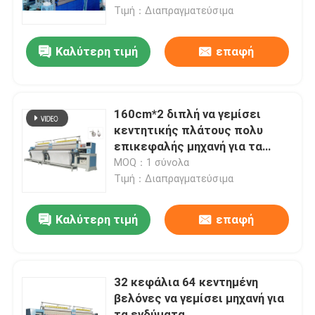
Τιμή：Διαπραγματεύσιμα
Εμφάνιση VR
Καλύτερη τιμή
επαφή
Σχετικά με εμάς
160cm*2 διπλή να γεμίσει
Επισκεψή εργοστασίου
κεντητικής πλάτους πολυ
επικεφαλής μηχανή για τα
σακάκια
MOQ：1 σύνολα
Έλεγχος Ποιότητας
Τιμή：Διαπραγματεύσιμα
Επικοινωνήστε μαζί μας
Καλύτερη τιμή
επαφή
Ειδήσεις
32 κεφάλια 64 κεντημένη
βελόνες να γεμίσει μηχανή για
Υποθέσεις
τα ενδύματα