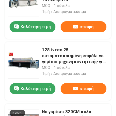
MOQ：1 σύνολα
Τιμή：Διαπραγματεύσιμα
Ζητήστε Προσφορά
Καλύτερη τιμή
επαφή
Αυτοματοποιημένη να γεμίσει μηχανή
πολυ να γεμίσει βελόνων μηχανή
128 ίντσα 25
αυτοματοποιημένη κεφάλι να
γεμίσει μηχανή κεντητικής για
Βιομηχανική να γεμίσει μηχανή
το εγχώριο
MOQ：1 σύνολα
κλωστοϋφαντουργικό προϊόν
Τιμή：Διαπραγματεύσιμα
Να γεμίσει υψηλής ταχύτητας μηχανή
Καλύτερη τιμή
επαφή
γεμίζοντας μηχανή κεντητικής
Να γεμίσει 320CM πολυ
Στρώμα που κατασκευάζει τη μηχανή