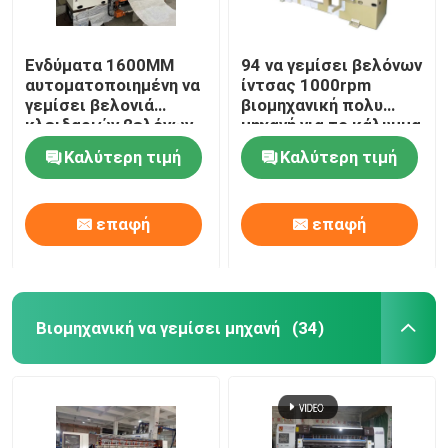
Ενδύματα 1600MM
94 να γεμίσει βελόνων
αυτοματοποιημένη να
ίντσας 1000rpm
γεμίσει βελονιά
βιομηχανική πολυ
κλειδαριών βελόνων
μηχανή για το κάλυμμα
μηχανών πολυ
Καλύτερη τιμή
Καλύτερη τιμή
επαφή
επαφή
Βιομηχανική να γεμίσει μηχανή
(34)