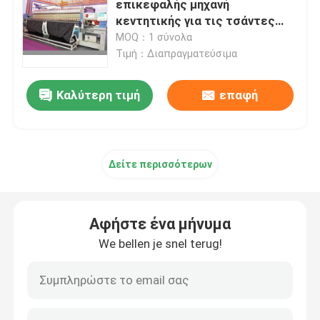
επικεφαλής μηχανή
κεντητικής για τις τσάντες
πάπλωμα που κατασκευάζει τη μηχανή
160CM 210CM 240CM 280CM
MOQ：1 σύνολα
Τιμή：Διαπραγματεύσιμα
να γεμίσει βελονιών κλειδαριών μηχανή
Καλύτερη τιμή
επαφή
να γεμίσει βελονιών αλυσίδων μηχανή
Δείτε περισσότερων
Ενιαία να γεμίσει βελόνων μηχανή
Υφαντική τέμνουσα μηχανή
Αφήστε ένα μήνυμα
We bellen je snel terug!
κυλώντας μηχανή υφάσματος
να γεμίσει μέρη μηχανών