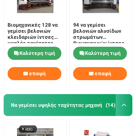
Βιομηχανικές 128 να
94 να γεμίσει
γεμίσει βελονιών
βελονιών αλυσίδων
κλειδαριών ίντσες
στρωμάτων
υψηλής ταχύτητας
βιομηχανικών ίντσες
μηχανών
μηχανών
Καλύτερη τιμή
Καλύτερη τιμή
αυτοματοποιημένης
αυτοματοποιημένων
επαφή
επαφή
Να γεμίσει υψηλής ταχύτητας μηχανή
(14)