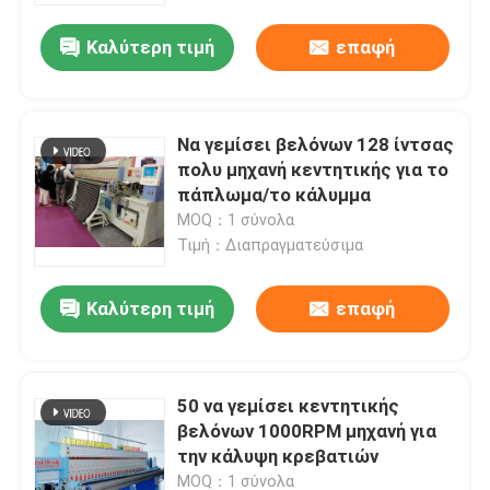
Καλύτερη τιμή
επαφή
Να γεμίσει βελόνων 128 ίντσας
πολυ μηχανή κεντητικής για το
πάπλωμα/το κάλυμμα
MOQ：1 σύνολα
Τιμή：Διαπραγματεύσιμα
Καλύτερη τιμή
επαφή
Σπίτι
50 να γεμίσει κεντητικής
Προϊόντα
βελόνων 1000RPM μηχανή για
την κάλυψη κρεβατιών
Βίντεο
MOQ：1 σύνολα