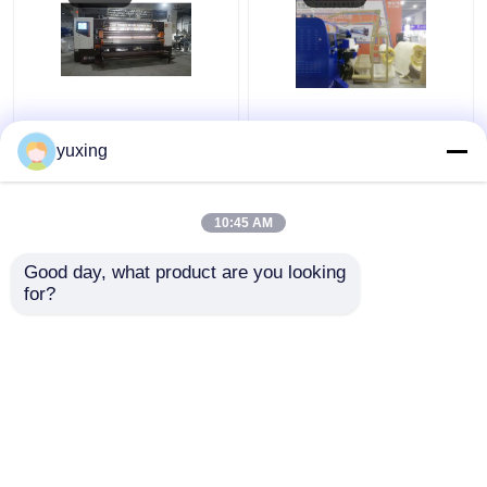
94 να γεμίσει
να γεμίσει βελονιών
στρωμάτων ίντσας
αλυσίδων 2.5M
yuxing
αυτόματη μηχανή με
αυτόματη
το καρφί και το άλμα
αυτοματοποιημένη
μηχανή
10:45 AM
Καλύτερη τιμή
Καλύτερη τιμή
Good day, what product are you looking 
for?
επαφή
επαφή
Δείτε περισσότερων
Αρχική Σελίδα
Περίπου εμείς
επαφή
Desktop Site